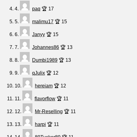
4.
paq
🏆 17
5.
malimu17
🏆 15
6.
Janyy
🏆 15
7.
Johannes86
🏆 13
8.
Dumbi1989
🏆 13
9.
qJulix
🏆 12
10.
hereiam
🏆 12
11.
flavorflow
🏆 11
12.
Mr-Reselling
🏆 11
13.
harpi
🏆 11