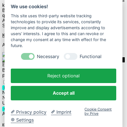
* Wenn Du zum Anbieter klickst und anschließend z.B. etwas
kaufst, erhalten wir u.U. dafür Geld vom jeweiligen Anbieter.
We use cookies!
Beispielsweise verdienen wir als Amazon-Partner an
qualifizierten Verkäufen. Das hat allerdings keine
This site uses third-party website tracking
Auswirkungen auf die Auswahl der geposteten Deals und
technologies to provide its services, constantly
Schnäppchen.
improve and display advertisements according to
users' interests. I agree to this and can revoke or
Kontakt
change my consent at any time with effect for the
Alle Rechte vorbehalten.
future.
Necessary
Functional
Einloggen
Benutzername
Reject optional
Passwort
Passwort vergessen?
Eingeloggt bleiben
Login
Accept all
Noch kein Account?
Registrieren
Neues Passwort anfordern
Username or E-mail
Get new password
Cookie Consent
Privacy policy
Imprint
by Prive
Already have an account?
Login
Settings
Einkaufswagen