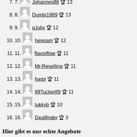
7.
Johannes86
🏆 13
8.
Dumbi1989
🏆 13
9.
qJulix
🏆 12
10.
hereiam
🏆 12
11.
flavorflow
🏆 11
12.
Mr-Reselling
🏆 11
13.
harpi
🏆 11
14.
89Tucker89
🏆 11
15.
lukkyb
🏆 10
16.
Dealfinder
🏆 3
Hier gibt es nur echte Angebote