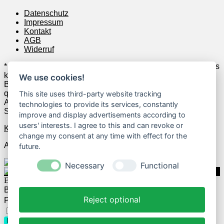
Datenschutz
Impressum
Kontakt
AGB
Widerruf
* Wenn Du zum Anbieter klickst und anschließend z.B. etwas
kaufst, erhalten wir u.U. dafür Geld vom jeweiligen Anbieter.
We use cookies!
Beispielsweise verdienen wir als Amazon-Partner an
qualifizierten Verkäufen. Das hat allerdings keine
This site uses third-party website tracking
Auswirkungen auf die Auswahl der geposteten Deals und
technologies to provide its services, constantly
Schnäppchen.
improve and display advertisements according to
users' interests. I agree to this and can revoke or
Kontakt
change my consent at any time with effect for the
Alle Rechte vorbehalten.
future.
Necessary
Functional
Einloggen
Benutzername
Reject optional
Passwort
Passwort vergessen?
Eingeloggt bleiben
Login