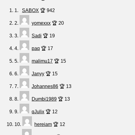
1.
SABOX
🏆 942
2.
yomexxx
🏆 20
3.
Sadi
🏆 19
4.
paq
🏆 17
5.
malimu17
🏆 15
6.
Janyy
🏆 15
7.
Johannes86
🏆 13
8.
Dumbi1989
🏆 13
9.
qJulix
🏆 12
10.
hereiam
🏆 12