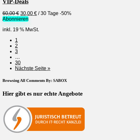
VIP-Deals
Ursprünglicher
Aktueller
60,00
€
30,00
€
/ 30 Tage
-50%
Preis
Preis
Abonnieren
war:
ist:
inkl. 19 % MwSt.
60,00 €
30,00 €.
1
2
3
…
30
Nächste Seite »
Browsing All Comments By:
SABOX
Hier gibt es nur echte Angebote