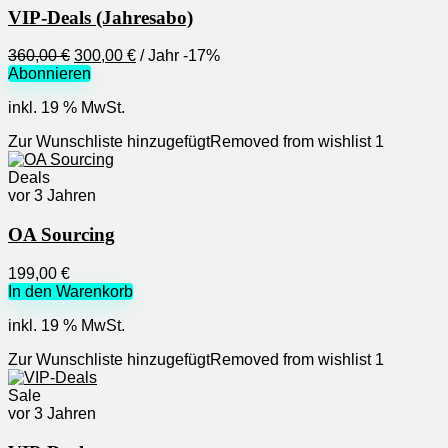
VIP-Deals (Jahresabo)
Ursprünglicher
Aktueller
360,00
€
300,00
€
/ Jahr
-17%
Preis
Preis
Abonnieren
war:
ist:
inkl. 19 % MwSt.
360,00 €
300,00 €.
Zur Wunschliste hinzugefügt
Removed from wishlist
1
Deals
vor 3 Jahren
OA Sourcing
199,00
€
In den Warenkorb
inkl. 19 % MwSt.
Zur Wunschliste hinzugefügt
Removed from wishlist
1
Sale
vor 3 Jahren