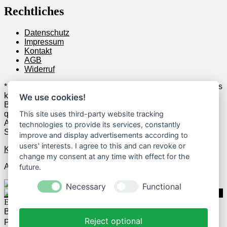
Rechtliches
Datenschutz
Impressum
Kontakt
AGB
Widerruf
* Wenn Du zum Anbieter klickst und anschließend z.B. etwas
kaufst, erhalten wir u.U. dafür Geld vom jeweiligen Anbieter.
We use cookies!
Beispielsweise verdienen wir als Amazon-Partner an
qualifizierten Verkäufen. Das hat allerdings keine
This site uses third-party website tracking
Auswirkungen auf die Auswahl der geposteten Deals und
technologies to provide its services, constantly
Schnäppchen.
improve and display advertisements according to
users' interests. I agree to this and can revoke or
Kontakt
change my consent at any time with effect for the
Alle Rechte vorbehalten.
future.
Necessary
Functional
Einloggen
Benutzername
Reject optional
Passwort
Passwort vergessen?