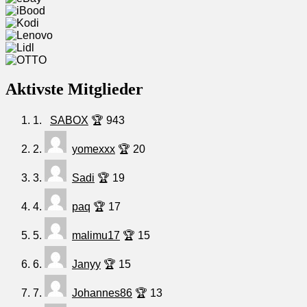
Aktivste Mitglieder
1.
SABOX
🏆 943
2.
yomexxx
🏆 20
3.
Sadi
🏆 19
4.
paq
🏆 17
5.
malimu17
🏆 15
6.
Janyy
🏆 15
7.
Johannes86
🏆 13