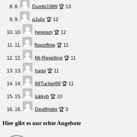
8.
Dumbi1989
🏆 13
9.
qJulix
🏆 12
10.
hereiam
🏆 12
11.
flavorflow
🏆 11
12.
Mr-Reselling
🏆 11
13.
harpi
🏆 11
14.
89Tucker89
🏆 11
15.
lukkyb
🏆 10
16.
Dealfinder
🏆 3
Hier gibt es nur echte Angebote