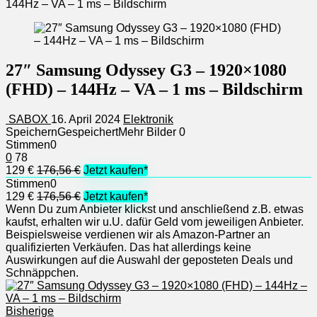
144Hz – VA – 1 ms – Bildschirm
27″ Samsung Odyssey G3 – 1920×1080
(FHD) – 144Hz – VA – 1 ms – Bildschirm
SABOX
16. April 2024
Elektronik
Speichern
Gespeichert
Mehr Bilder
0
Stimmen
0
0
78
129 €
176,56 €
Jetzt kaufen*
Stimmen
0
129 €
176,56 €
Jetzt kaufen*
Wenn Du zum Anbieter klickst und anschließend z.B. etwas
kaufst, erhalten wir u.U. dafür Geld vom jeweiligen Anbieter.
Beispielsweise verdienen wir als Amazon-Partner an
qualifizierten Verkäufen. Das hat allerdings keine
Auswirkungen auf die Auswahl der geposteten Deals und
Schnäppchen.
Bisherige