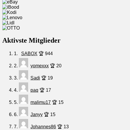
Aktivste Mitglieder
1.
SABOX
🏆 944
2.
yomexxx
🏆 20
3.
Sadi
🏆 19
4.
paq
🏆 17
5.
malimu17
🏆 15
6.
Janyy
🏆 15
7.
Johannes86
🏆 13