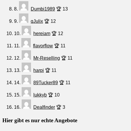
8.
Dumbi1989
🏆 13
9.
qJulix
🏆 12
10.
hereiam
🏆 12
11.
flavorflow
🏆 11
12.
Mr-Reselling
🏆 11
13.
harpi
🏆 11
14.
89Tucker89
🏆 11
15.
lukkyb
🏆 10
16.
Dealfinder
🏆 3
Hier gibt es nur echte Angebote