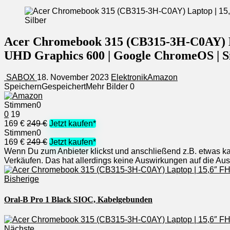
Acer Chromebook 315 (CB315-3H-C0AY) Lap
UHD Graphics 600 | Google ChromeOS | S
SABOX
18. November 2023
Elektronik
Amazon
Speichern
Gespeichert
Mehr Bilder
0
Stimmen
0
0
19
169 €
249 €
Jetzt kaufen*
Stimmen
0
169 €
249 €
Jetzt kaufen*
Wenn Du zum Anbieter klickst und anschließend z.B. etwas kauf
Verkäufen. Das hat allerdings keine Auswirkungen auf die A
Bisherige
Oral-B Pro 1 Black SIOC, Kabelgebunden
Nächste