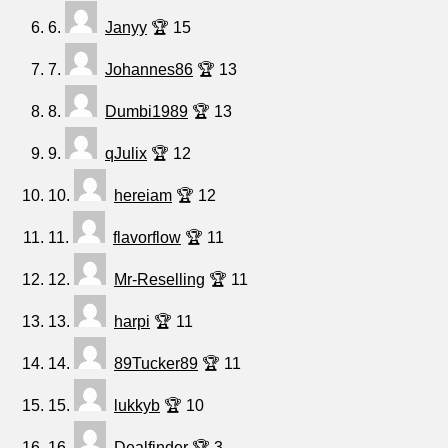
6.
Janyy
🏆 15
7.
Johannes86
🏆 13
8.
Dumbi1989
🏆 13
9.
qJulix
🏆 12
10.
hereiam
🏆 12
11.
flavorflow
🏆 11
12.
Mr-Reselling
🏆 11
13.
harpi
🏆 11
14.
89Tucker89
🏆 11
15.
lukkyb
🏆 10
16.
Dealfinder
🏆 3