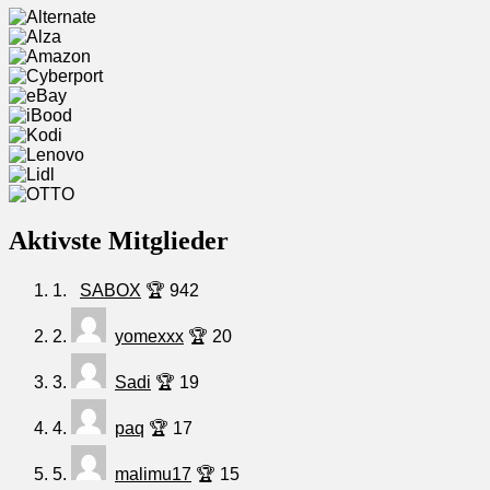
Aktivste Mitglieder
1.
SABOX
🏆 942
2.
yomexxx
🏆 20
3.
Sadi
🏆 19
4.
paq
🏆 17
5.
malimu17
🏆 15