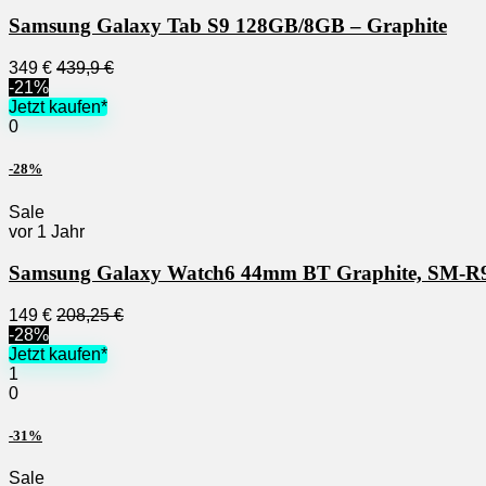
Samsung Galaxy Tab S9 128GB/8GB – Graphite
349 €
439,9 €
-21%
Jetzt kaufen*
0
-28%
Sale
vor 1 Jahr
Samsung Galaxy Watch6 44mm BT Graphite, SM
149 €
208,25 €
-28%
Jetzt kaufen*
1
0
-31%
Sale