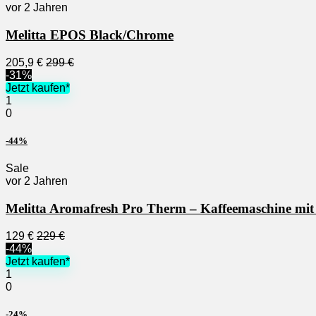
vor 2 Jahren
Melitta EPOS Black/Chrome
205,9 €
299 €
-31%
Jetzt kaufen*
1
0
-44%
Sale
vor 2 Jahren
Melitta Aromafresh Pro Therm – Kaffeemaschine m
129 €
229 €
-44%
Jetzt kaufen*
1
0
-24%