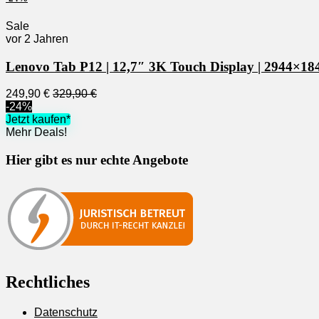
Sale
vor 2 Jahren
Lenovo Tab P12 | 12,7″ 3K Touch Display | 2944×184
249,90 €
329,90 €
-24%
Jetzt kaufen*
Mehr Deals!
Hier gibt es nur echte Angebote
Rechtliches
Datenschutz