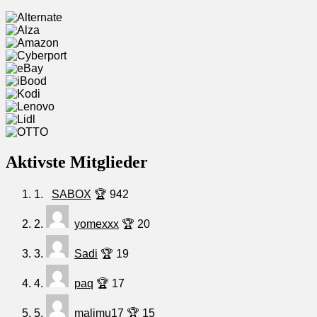
Aktivste Mitglieder
1.
SABOX
🏆 942
2.
yomexxx
🏆 20
3.
Sadi
🏆 19
4.
paq
🏆 17
5.
malimu17
🏆 15