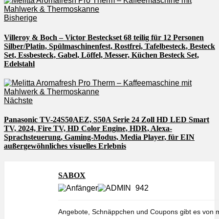
Bisherige
Villeroy & Boch – Victor Besteckset 68 teilig für 12 Personen
Silber/Platin, Spülmaschinenfest, Rostfrei, Tafelbesteck, Besteck
Set, Essbesteck, Gabel, Löffel, Messer, Küchen Besteck Set,
Edelstahl
Nächste
Panasonic TV-24S50AEZ, S50A Serie 24 Zoll HD LED Smart
TV, 2024, Fire TV, HD Color Engine, HDR, Alexa-
Sprachsteuerung, Gaming-Modus, Media Player, für EIN
außergewöhnliches visuelles Erlebnis
SABOX
942
Angebote, Schnäppchen und Coupons gibt es von m