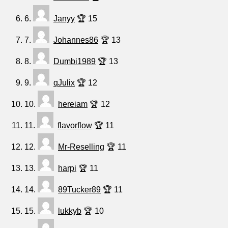
6.
Janyy
🏆 15
7.
Johannes86
🏆 13
8.
Dumbi1989
🏆 13
9.
qJulix
🏆 12
10.
hereiam
🏆 12
11.
flavorflow
🏆 11
12.
Mr-Reselling
🏆 11
13.
harpi
🏆 11
14.
89Tucker89
🏆 11
15.
lukkyb
🏆 10