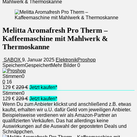
Mahlwerk & Thermoskanne
Melitta Aromafresh Pro Therm –
Kaffeemaschine mit Mahlwerk &
Thermoskanne
SABOX
9. Januar 2025
Elektronik
Proshop
Speichern
Gespeichert
Mehr Bilder
0
Stimmen
0
0
16
129 €
229 €
Jetzt kaufen*
Stimmen
0
129 €
229 €
Jetzt kaufen*
Wenn Du zum Anbieter klickst und anschließend z.B. etwas
kaufst, erhalten wir u.U. dafür Geld vom jeweiligen Anbieter.
Beispielsweise verdienen wir als Amazon-Partner an
qualifizierten Verkäufen. Das hat allerdings keine
Auswirkungen auf die Auswahl der geposteten Deals und
Schnäppchen.