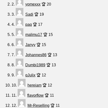
2.
yomexxx
🏆 20
3.
Sadi
🏆 19
4.
paq
🏆 17
5.
malimu17
🏆 15
6.
Janyy
🏆 15
7.
Johannes86
🏆 13
8.
Dumbi1989
🏆 13
9.
qJulix
🏆 12
10.
hereiam
🏆 12
11.
flavorflow
🏆 11
12.
Mr-Reselling
🏆 11