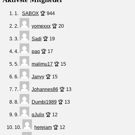
1.
SABOX
🏆 944
2.
yomexxx
🏆 20
3.
Sadi
🏆 19
4.
paq
🏆 17
5.
malimu17
🏆 15
6.
Janyy
🏆 15
7.
Johannes86
🏆 13
8.
Dumbi1989
🏆 13
9.
qJulix
🏆 12
10.
hereiam
🏆 12