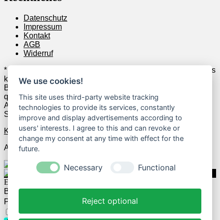
Datenschutz
Impressum
Kontakt
AGB
Widerruf
* Wenn Du zum Anbieter klickst und anschließend z.B. etwas
kaufst, erhalten wir u.U. dafür Geld vom jeweiligen Anbieter.
We use cookies!
Beispielsweise verdienen wir als Amazon-Partner an
qualifizierten Verkäufen. Das hat allerdings keine
This site uses third-party website tracking
Auswirkungen auf die Auswahl der geposteten Deals und
technologies to provide its services, constantly
Schnäppchen.
improve and display advertisements according to
users' interests. I agree to this and can revoke or
Kontakt
change my consent at any time with effect for the
Alle Rechte vorbehalten.
future.
Necessary
Functional
Einloggen
Benutzername
Reject optional
Passwort
Passwort vergessen?
Eingeloggt bleiben