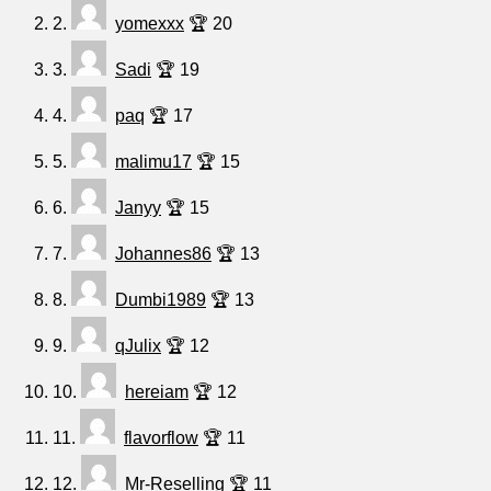
2.
yomexxx
🏆 20
3.
Sadi
🏆 19
4.
paq
🏆 17
5.
malimu17
🏆 15
6.
Janyy
🏆 15
7.
Johannes86
🏆 13
8.
Dumbi1989
🏆 13
9.
qJulix
🏆 12
10.
hereiam
🏆 12
11.
flavorflow
🏆 11
12.
Mr-Reselling
🏆 11