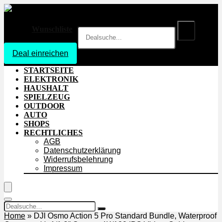
Wunschliste
Deal einreichen
Login
STARTSEITE
ELEKTRONIK
HAUSHALT
SPIELZEUG
OUTDOOR
AUTO
SHOPS
RECHTLICHES
AGB
Datenschutzerklärung
Widerrufsbelehrung
Impressum
Home
»
DJI Osmo Action 5 Pro Standard Bundle, Waterproof