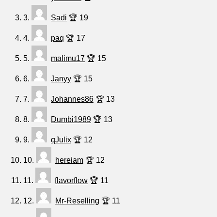
3.
Sadi
🏆 19
4.
paq
🏆 17
5.
malimu17
🏆 15
6.
Janyy
🏆 15
7.
Johannes86
🏆 13
8.
Dumbi1989
🏆 13
9.
qJulix
🏆 12
10.
hereiam
🏆 12
11.
flavorflow
🏆 11
12.
Mr-Reselling
🏆 11