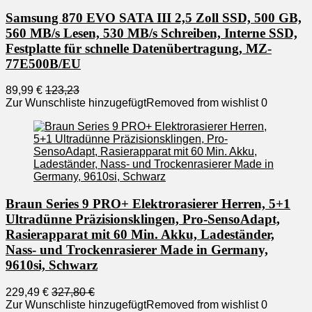
Samsung 870 EVO SATA III 2,5 Zoll SSD, 500 GB,
560 MB/s Lesen, 530 MB/s Schreiben, Interne SSD,
Festplatte für schnelle Datenübertragung, MZ-
77E500B/EU
89,99 €
123,23
Zur Wunschliste hinzugefügt
Removed from wishlist
0
Braun Series 9 PRO+ Elektrorasierer Herren, 5+1
Ultradünne Präzisionsklingen, Pro-SensoAdapt,
Rasierapparat mit 60 Min. Akku, Ladeständer,
Nass- und Trockenrasierer Made in Germany,
9610si, Schwarz
229,49 €
327,80 €
Zur Wunschliste hinzugefügt
Removed from wishlist
0