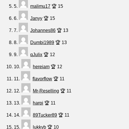
5.
malimu17
🏆 15
6.
Janyy
🏆 15
7.
Johannes86
🏆 13
8.
Dumbi1989
🏆 13
9.
qJulix
🏆 12
10.
hereiam
🏆 12
11.
flavorflow
🏆 11
12.
Mr-Reselling
🏆 11
13.
harpi
🏆 11
14.
89Tucker89
🏆 11
15.
lukkyb
🏆 10