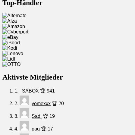
Top-Händler
Aktivste Mitglieder
1.
SABOX
🏆 941
2.
yomexxx
🏆 20
3.
Sadi
🏆 19
4.
paq
🏆 17