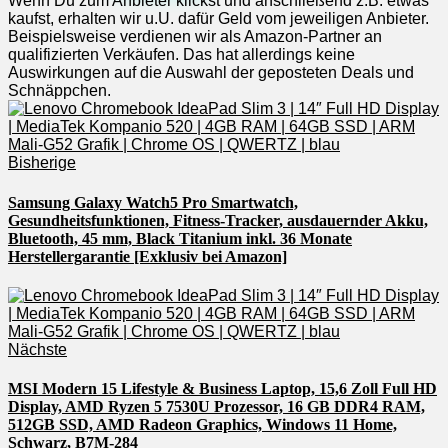
Wenn Du zum Anbieter klickst und anschließend z.B. etwas
kaufst, erhalten wir u.U. dafür Geld vom jeweiligen Anbieter.
Beispielsweise verdienen wir als Amazon-Partner an
qualifizierten Verkäufen. Das hat allerdings keine
Auswirkungen auf die Auswahl der geposteten Deals und
Schnäppchen.
Bisherige
Samsung Galaxy Watch5 Pro Smartwatch,
Gesundheitsfunktionen, Fitness-Tracker, ausdauernder Akku,
Bluetooth, 45 mm, Black Titanium inkl. 36 Monate
Herstellergarantie [Exklusiv bei Amazon]
Nächste
MSI Modern 15 Lifestyle & Business Laptop, 15,6 Zoll Full HD
Display, AMD Ryzen 5 7530U Prozessor, 16 GB DDR4 RAM,
512GB SSD, AMD Radeon Graphics, Windows 11 Home,
Schwarz, B7M-284