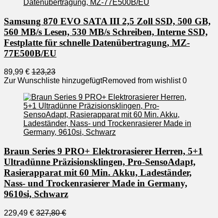
Samsung 870 EVO SATA III 2,5 Zoll SSD, 500 GB,
560 MB/s Lesen, 530 MB/s Schreiben, Interne SSD,
Festplatte für schnelle Datenübertragung, MZ-
77E500B/EU
89,99 €
123,23
Zur Wunschliste hinzugefügt
Removed from wishlist
0
Braun Series 9 PRO+ Elektrorasierer Herren, 5+1
Ultradünne Präzisionsklingen, Pro-SensoAdapt,
Rasierapparat mit 60 Min. Akku, Ladeständer,
Nass- und Trockenrasierer Made in Germany,
9610si, Schwarz
229,49 €
327,80 €