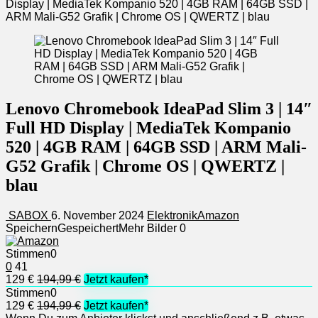
Display | MediaTek Kompanio 520 | 4GB RAM | 64GB SSD |
ARM Mali-G52 Grafik | Chrome OS | QWERTZ | blau
Lenovo Chromebook IdeaPad Slim 3 | 14″
Full HD Display | MediaTek Kompanio
520 | 4GB RAM | 64GB SSD | ARM Mali-
G52 Grafik | Chrome OS | QWERTZ |
blau
SABOX
6. November 2024
Elektronik
Amazon
Speichern
Gespeichert
Mehr Bilder
0
Stimmen
0
0
41
129 €
194,99 €
Jetzt kaufen*
Stimmen
0
129 €
194,99 €
Jetzt kaufen*