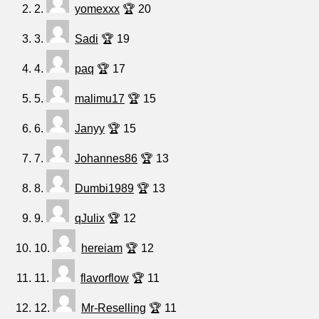
2.
yomexxx
🏆 20
3.
Sadi
🏆 19
4.
paq
🏆 17
5.
malimu17
🏆 15
6.
Janyy
🏆 15
7.
Johannes86
🏆 13
8.
Dumbi1989
🏆 13
9.
qJulix
🏆 12
10.
hereiam
🏆 12
11.
flavorflow
🏆 11
12.
Mr-Reselling
🏆 11