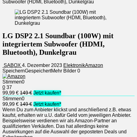
Subwoofer (HDMI, Bluetooth), Dunkelgrau
LG DSP2 2.1 Soundbar (100W) mit
integriertem Subwoofer (HDMI,
Bluetooth), Dunkelgrau
SABOX
4. Dezember 2023
Elektronik
Amazon
Speichern
Gespeichert
Mehr Bilder
0
Stimmen
0
0
37
99,99 €
149 €
Jetzt kaufen*
Stimmen
0
99,99 €
149 €
Jetzt kaufen*
Wenn Du zum Anbieter klickst und anschließend z.B. etwas
kaufst, erhalten wir u.U. dafür Geld vom jeweiligen Anbieter.
Beispielsweise verdienen wir als Amazon-Partner an
qualifizierten Verkäufen. Das hat allerdings keine
Auswirkungen auf die Auswahl der geposteten Deals und