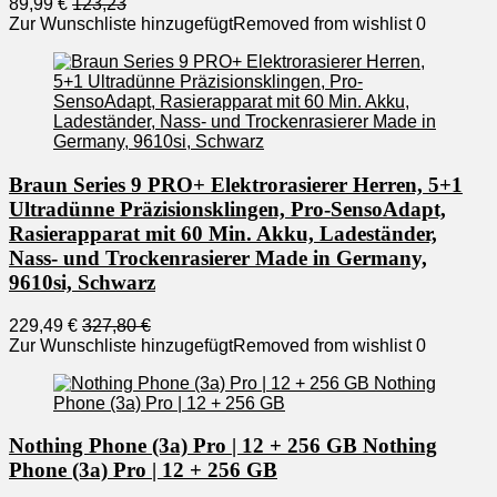
89,99 €
123,23
Zur Wunschliste hinzugefügt
Removed from wishlist
0
Braun Series 9 PRO+ Elektrorasierer Herren, 5+1
Ultradünne Präzisionsklingen, Pro-SensoAdapt,
Rasierapparat mit 60 Min. Akku, Ladeständer,
Nass- und Trockenrasierer Made in Germany,
9610si, Schwarz
229,49 €
327,80 €
Zur Wunschliste hinzugefügt
Removed from wishlist
0
Nothing Phone (3a) Pro | 12 + 256 GB Nothing
Phone (3a) Pro | 12 + 256 GB