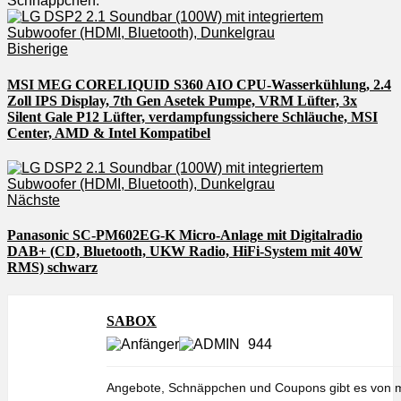
Schnäppchen.
Bisherige
MSI MEG CORELIQUID S360 AIO CPU-Wasserkühlung, 2.4
Zoll IPS Display, 7th Gen Asetek Pumpe, VRM Lüfter, 3x
Silent Gale P12 Lüfter, verdampfungssichere Schläuche, MSI
Center, AMD & Intel Kompatibel
Nächste
Panasonic SC-PM602EG-K Micro-Anlage mit Digitalradio
DAB+ (CD, Bluetooth, UKW Radio, HiFi-System mit 40W
RMS) schwarz
SABOX
944
Angebote, Schnäppchen und Coupons gibt es von m