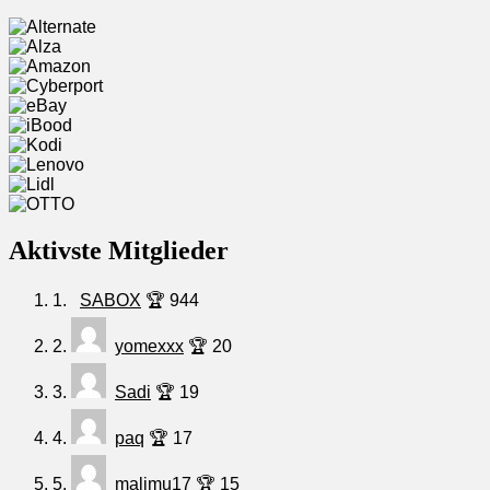
Aktivste Mitglieder
1.
SABOX
🏆 944
2.
yomexxx
🏆 20
3.
Sadi
🏆 19
4.
paq
🏆 17
5.
malimu17
🏆 15