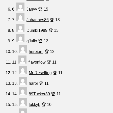
6.
Janyy
🏆 15
7.
Johannes86
🏆 13
8.
Dumbi1989
🏆 13
9.
qJulix
🏆 12
10.
hereiam
🏆 12
11.
flavorflow
🏆 11
12.
Mr-Reselling
🏆 11
13.
harpi
🏆 11
14.
89Tucker89
🏆 11
15.
lukkyb
🏆 10