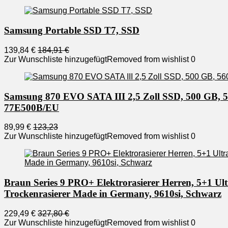
Samsung Portable SSD T7, SSD
139,84 €
184,91 €
Zur Wunschliste hinzugefügt
Removed from wishlist
0
Samsung 870 EVO SATA III 2,5 Zoll SSD, 500 GB, 560
77E500B/EU
89,99 €
123,23
Zur Wunschliste hinzugefügt
Removed from wishlist
0
Braun Series 9 PRO+ Elektrorasierer Herren, 5+1 Ul
Trockenrasierer Made in Germany, 9610si, Schwarz
229,49 €
327,80 €
Zur Wunschliste hinzugefügt
Removed from wishlist
0