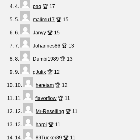
4.
paq
🏆 17
5.
malimu17
🏆 15
6.
Janyy
🏆 15
7.
Johannes86
🏆 13
8.
Dumbi1989
🏆 13
9.
qJulix
🏆 12
10.
hereiam
🏆 12
11.
flavorflow
🏆 11
12.
Mr-Reselling
🏆 11
13.
harpi
🏆 11
14.
89Tucker89
🏆 11