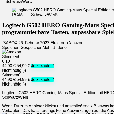
– Schwarz/Weiß
Logitech G502 HERO Gaming-Maus Specia
programmierbare Tasten, anpassbare Spie
SABOX
26. Februar 2023
Elektronik
Amazon
Speichern
Gespeichert
Mehr Bilder
0
Stimmen
0
0
10
44,90 €
54,99 €
Jetzt kaufen*
Nicht nötig :))
Stimmen
0
44,90 €
54,99 €
Jetzt kaufen*
Nicht nötig :))
Logitech G502 HERO Gaming-Maus Special Edition mit HERO 
Schwarz/Weiß
Wenn Du zum Anbieter klickst und anschließend z.B. etwas kauf
Verkäufen. Das hat allerdings keine Auswirkungen auf die A