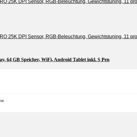
ay, 64 GB Speicher, WiFi, Android Tablet inkl. S Pen
ir.