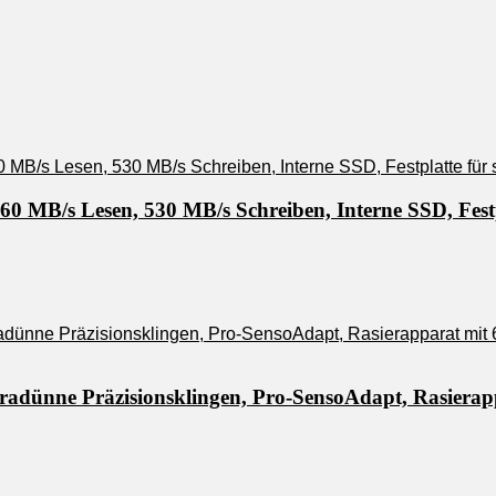
 MB/s Lesen, 530 MB/s Schreiben, Interne SSD, Festp
tradünne Präzisionsklingen, Pro-SensoAdapt, Rasierap