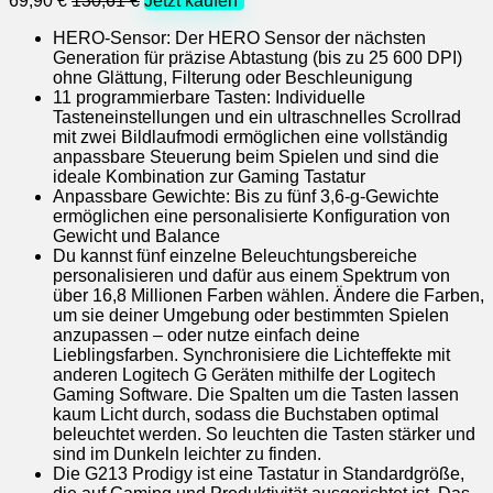
69,90 €
130,61 €
Jetzt kaufen*
HERO-Sensor: Der HERO Sensor der nächsten
Generation für präzise Abtastung (bis zu 25 600 DPI)
ohne Glättung, Filterung oder Beschleunigung
11 programmierbare Tasten: Individuelle
Tasteneinstellungen und ein ultraschnelles Scrollrad
mit zwei Bildlaufmodi ermöglichen eine vollständig
anpassbare Steuerung beim Spielen und sind die
ideale Kombination zur Gaming Tastatur
Anpassbare Gewichte: Bis zu fünf 3,6-g-Gewichte
ermöglichen eine personalisierte Konfiguration von
Gewicht und Balance
Du kannst fünf einzelne Beleuchtungsbereiche
personalisieren und dafür aus einem Spektrum von
über 16,8 Millionen Farben wählen. Ändere die Farben,
um sie deiner Umgebung oder bestimmten Spielen
anzupassen – oder nutze einfach deine
Lieblingsfarben. Synchronisiere die Lichteffekte mit
anderen Logitech G Geräten mithilfe der Logitech
Gaming Software. Die Spalten um die Tasten lassen
kaum Licht durch, sodass die Buchstaben optimal
beleuchtet werden. So leuchten die Tasten stärker und
sind im Dunkeln leichter zu finden.
Die G213 Prodigy ist eine Tastatur in Standardgröße,