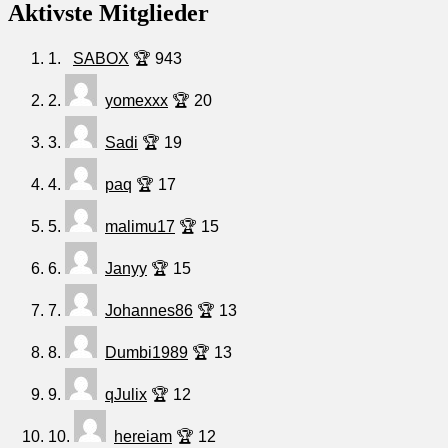
Aktivste Mitglieder
1.
SABOX
🏆 943
2.
yomexxx
🏆 20
3.
Sadi
🏆 19
4.
paq
🏆 17
5.
malimu17
🏆 15
6.
Janyy
🏆 15
7.
Johannes86
🏆 13
8.
Dumbi1989
🏆 13
9.
qJulix
🏆 12
10.
hereiam
🏆 12