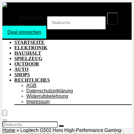
Wunschliste
Deal einreichen
Login
STARTSEITE
ELEKTRONIK
HAUSHALT
SPIELZEUG
OUTDOOR
AUTO
SHOPS
RECHTLICHES
AGB
Datenschutzerklärung
Widerrufsbelehrung
Impressum
Home
»
Logitech G502 Hero High-Performance Gaming-