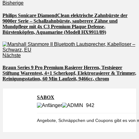
Bisherige
Philips Sonicare DiamondClean elektrische Zahnbürste der
9000er Serie – Schallzahnbürste, sauberere Zähne und
Mundpflege mit 4x C3 Premium Plaque Defense-
Bürstenköpfen, Aquamarine (Modell HX9911/89)
Nächste
Braun Series 9 Pro Premium Rasierer Herren, Testsieger
Stiftung Warentest, 4+1 Scherkopf, Elektrorasierer & Trimmer,
Reinigungsstation, 60 Min Laufzeit, 9466cc, chrom
SABOX
942
Angebote, Schnäppchen und Coupons gibt es von m