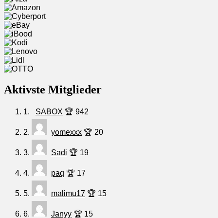
Aktivste Mitglieder
1.
SABOX
🏆 942
2.
yomexxx
🏆 20
3.
Sadi
🏆 19
4.
paq
🏆 17
5.
malimu17
🏆 15
6.
Janyy
🏆 15