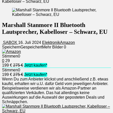
Kabelloser – Schwarz, EU
Marshall Stanmore II Bluetooth
Lautsprecher, Kabelloser – Schwarz, EU
SABOX
16. Juli 2024
Elektronik
Amazon
Speichern
Gespeichert
Mehr Bilder
0
Stimmen
0
0
29
199 €
275 €
Jetzt kaufen*
Stimmen
0
199 €
275 €
Jetzt kaufen*
Wenn Du zum Anbieter klickst und anschließend z.B. etwas
kaufst, erhalten wir u.U. dafür Geld vom jeweiligen Anbieter.
Beispielsweise verdienen wir als Amazon-Partner an
qualifizierten Verkäufen. Das hat allerdings keine
Auswirkungen auf die Auswahl der geposteten Deals und
Schnäppchen.