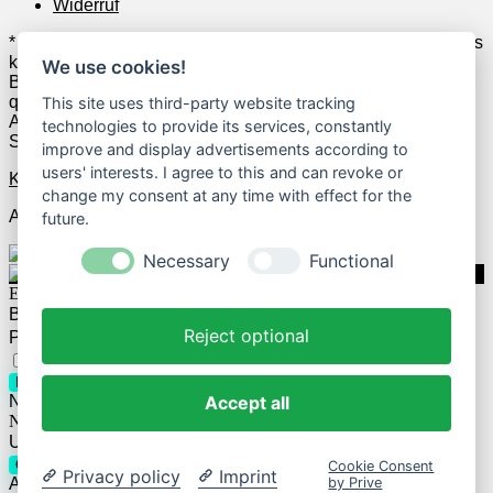
Widerruf
* Wenn Du zum Anbieter klickst und anschließend z.B. etwas
kaufst, erhalten wir u.U. dafür Geld vom jeweiligen Anbieter.
We use cookies!
Beispielsweise verdienen wir als Amazon-Partner an
qualifizierten Verkäufen. Das hat allerdings keine
This site uses third-party website tracking
Auswirkungen auf die Auswahl der geposteten Deals und
technologies to provide its services, constantly
Schnäppchen.
improve and display advertisements according to
users' interests. I agree to this and can revoke or
Kontakt
change my consent at any time with effect for the
Alle Rechte vorbehalten.
future.
Necessary
Functional
Einloggen
Benutzername
Reject optional
Passwort
Passwort vergessen?
Eingeloggt bleiben
Login
Accept all
Noch kein Account?
Registrieren
Neues Passwort anfordern
Username or E-mail
Get new password
Cookie Consent
Privacy policy
Imprint
by Prive
Already have an account?
Login