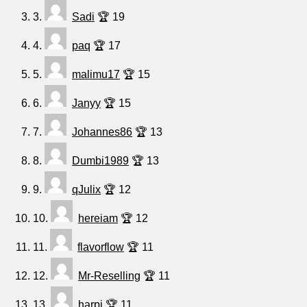
3.
Sadi
🏆 19
4.
paq
🏆 17
5.
malimu17
🏆 15
6.
Janyy
🏆 15
7.
Johannes86
🏆 13
8.
Dumbi1989
🏆 13
9.
qJulix
🏆 12
10.
hereiam
🏆 12
11.
flavorflow
🏆 11
12.
Mr-Reselling
🏆 11
13.
harpi
🏆 11