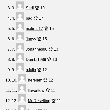
3.
Sadi
🏆 19
4.
paq
🏆 17
5.
malimu17
🏆 15
6.
Janyy
🏆 15
7.
Johannes86
🏆 13
8.
Dumbi1989
🏆 13
9.
qJulix
🏆 12
10.
hereiam
🏆 12
11.
flavorflow
🏆 11
12.
Mr-Reselling
🏆 11