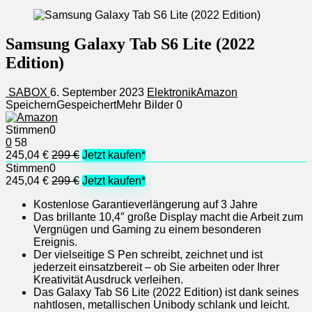
Samsung Galaxy Tab S6 Lite (2022
Edition)
SABOX
6. September 2023
Elektronik
Amazon
Speichern
Gespeichert
Mehr Bilder
0
Stimmen
0
0
58
245,04 €
299 €
Jetzt kaufen*
Stimmen
0
245,04 €
299 €
Jetzt kaufen*
Kostenlose Garantieverlängerung auf 3 Jahre
Das brillante 10,4″ große Display macht die Arbeit zum
Vergnügen und Gaming zu einem besonderen
Ereignis.
Der vielseitige S Pen schreibt, zeichnet und ist
jederzeit einsatzbereit – ob Sie arbeiten oder Ihrer
Kreativität Ausdruck verleihen.
Das Galaxy Tab S6 Lite (2022 Edition) ist dank seines
nahtlosen, metallischen Unibody schlank und leicht.