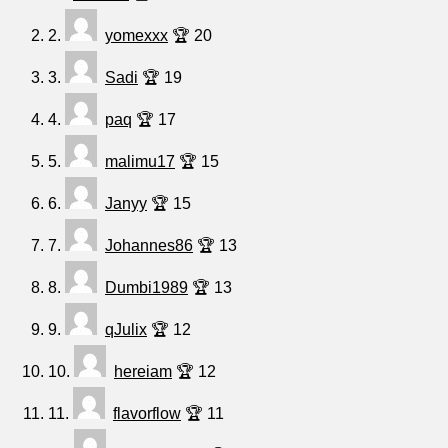
2.
yomexxx
🏆 20
3.
Sadi
🏆 19
4.
paq
🏆 17
5.
malimu17
🏆 15
6.
Janyy
🏆 15
7.
Johannes86
🏆 13
8.
Dumbi1989
🏆 13
9.
qJulix
🏆 12
10.
hereiam
🏆 12
11.
flavorflow
🏆 11