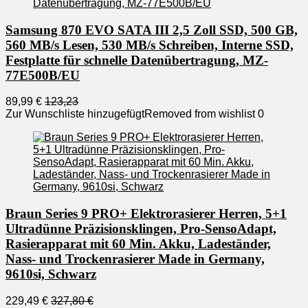
Samsung 870 EVO SATA III 2,5 Zoll SSD, 500 GB,
560 MB/s Lesen, 530 MB/s Schreiben, Interne SSD,
Festplatte für schnelle Datenübertragung, MZ-
77E500B/EU
89,99 €
123,23
Zur Wunschliste hinzugefügt
Removed from wishlist
0
Braun Series 9 PRO+ Elektrorasierer Herren, 5+1
Ultradünne Präzisionsklingen, Pro-SensoAdapt,
Rasierapparat mit 60 Min. Akku, Ladeständer,
Nass- und Trockenrasierer Made in Germany,
9610si, Schwarz
229,49 €
327,80 €