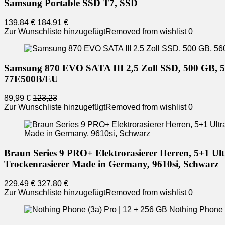
Samsung Portable SSD T7, SSD
139,84 €
184,91 €
Zur Wunschliste hinzugefügt
Removed from wishlist
0
Samsung 870 EVO SATA III 2,5 Zoll SSD, 500 GB, 560
77E500B/EU
89,99 €
123,23
Zur Wunschliste hinzugefügt
Removed from wishlist
0
Braun Series 9 PRO+ Elektrorasierer Herren, 5+1 Ul
Trockenrasierer Made in Germany, 9610si, Schwarz
229,49 €
327,80 €
Zur Wunschliste hinzugefügt
Removed from wishlist
0