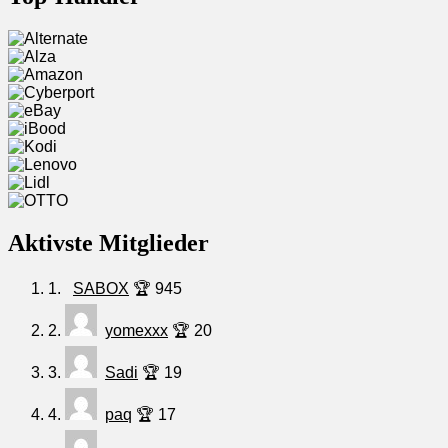
Aktivste Mitglieder
1.
SABOX
🏆 945
2.
yomexxx
🏆 20
3.
Sadi
🏆 19
4.
paq
🏆 17