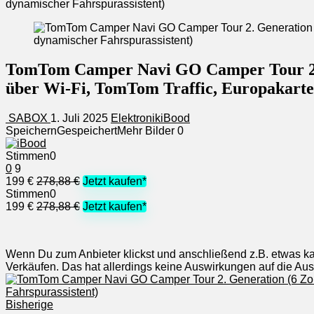
dynamischer Fahrspurassistent)
TomTom Camper Navi GO Camper Tour 2. 
über Wi-Fi, TomTom Traffic, Europakarte
SABOX
1. Juli 2025
Elektronik
iBood
Speichern
Gespeichert
Mehr Bilder
0
Stimmen
0
0
9
199 €
278,88 €
Jetzt kaufen*
Stimmen
0
199 €
278,88 €
Jetzt kaufen*
Wenn Du zum Anbieter klickst und anschließend z.B. etwas kauf
Verkäufen. Das hat allerdings keine Auswirkungen auf die A
Bisherige