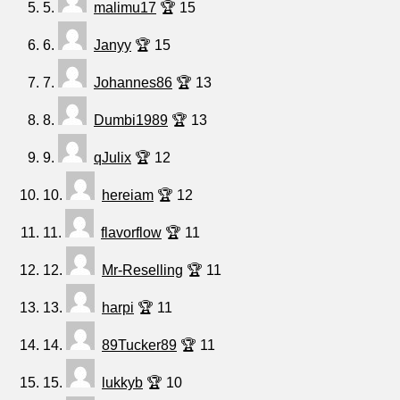
5.
malimu17
🏆 15
6.
Janyy
🏆 15
7.
Johannes86
🏆 13
8.
Dumbi1989
🏆 13
9.
qJulix
🏆 12
10.
hereiam
🏆 12
11.
flavorflow
🏆 11
12.
Mr-Reselling
🏆 11
13.
harpi
🏆 11
14.
89Tucker89
🏆 11
15.
lukkyb
🏆 10