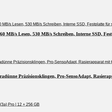
 MB/s Lesen, 530 MB/s Schreiben, Interne SSD, Festp
tradünne Präzisionsklingen, Pro-SensoAdapt, Rasierap