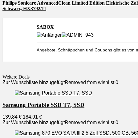
Philips Sonicare AdvancedClean Limited Edition Elektrische Z
Schwarz, HX3792/11
SABOX
943
Angebote, Schnäppchen und Coupons gibt es von m
Weitere Deals
Zur Wunschliste hinzugefügt
Removed from wishlist
0
Samsung Portable SSD T7, SSD
139,84 €
184,91 €
Zur Wunschliste hinzugefügt
Removed from wishlist
0