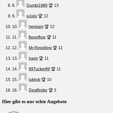
8.
Dumbi1989
🏆 13
9.
qJulix
🏆 12
10.
hereiam
🏆 12
11.
flavorflow
🏆 11
12.
Mr-Reselling
🏆 11
13.
harpi
🏆 11
14.
89Tucker89
🏆 11
15.
lukkyb
🏆 10
16.
Dealfinder
🏆 3
Hier gibt es nur echte Angebote