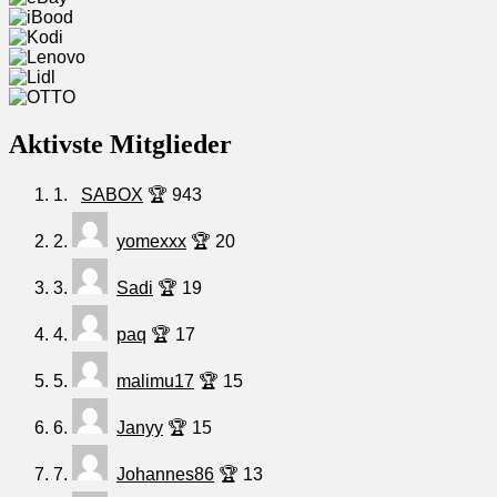
Aktivste Mitglieder
1.
SABOX
🏆 943
2.
yomexxx
🏆 20
3.
Sadi
🏆 19
4.
paq
🏆 17
5.
malimu17
🏆 15
6.
Janyy
🏆 15
7.
Johannes86
🏆 13