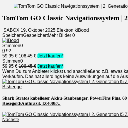
TomTom GO Classic Navigationssystem | 2.
SABOX
19. Oktober 2025
Elektronik
iBood
Speichern
Gespeichert
Mehr Bilder
0
Stimmen
0
0
92
59,95 €
106,45 €
Jetzt kaufen*
Stimmen
0
59,95 €
106,45 €
Jetzt kaufen*
Wenn Du zum Anbieter klickst und anschließend z.B. etwas kauf
Verkäufen. Das hat allerdings keine Auswirkungen auf die A
Bisherige
Shark Stratos kabelloser Akku-Staubsauger, PowerFins Plus, 60
Roségold/Anthrazit, IZ400EU
Nächste