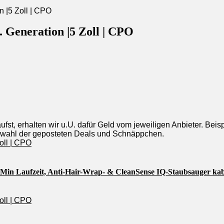
 Generation |5 Zoll | CPO
st, erhalten wir u.U. dafür Geld vom jeweiligen Anbieter. Beis
uswahl der geposteten Deals und Schnäppchen.
 Min Laufzeit, Anti-Hair-Wrap- & CleanSense IQ-Staubsauger kab