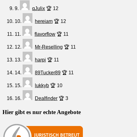
9.
qJulix
🏆 12
10.
hereiam
🏆 12
11.
flavorflow
🏆 11
12.
Mr-Reselling
🏆 11
13.
harpi
🏆 11
14.
89Tucker89
🏆 11
15.
lukkyb
🏆 10
16.
Dealfinder
🏆 3
Hier gibt es nur echte Angebote