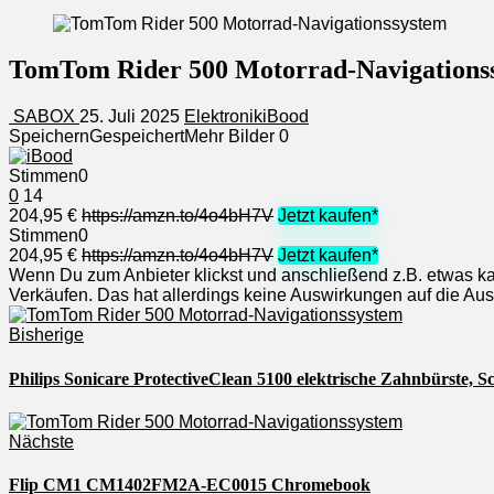
TomTom Rider 500 Motorrad-Navigations
SABOX
25. Juli 2025
Elektronik
iBood
Speichern
Gespeichert
Mehr Bilder
0
Stimmen
0
0
14
204,95 €
https://amzn.to/4o4bH7V
Jetzt kaufen*
Stimmen
0
204,95 €
https://amzn.to/4o4bH7V
Jetzt kaufen*
Wenn Du zum Anbieter klickst und anschließend z.B. etwas kauf
Verkäufen. Das hat allerdings keine Auswirkungen auf die A
Bisherige
Philips Sonicare ProtectiveClean 5100 elektrische Zahnbürste, 
Nächste
Flip CM1 CM1402FM2A-EC0015 Chromebook