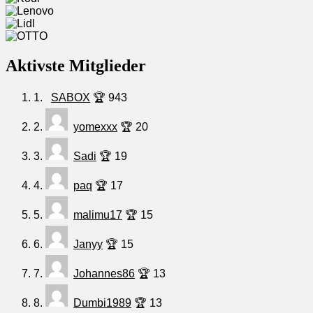
Aktivste Mitglieder
1.
SABOX
🏆 943
2.
yomexxx
🏆 20
3.
Sadi
🏆 19
4.
paq
🏆 17
5.
malimu17
🏆 15
6.
Janyy
🏆 15
7.
Johannes86
🏆 13
8.
Dumbi1989
🏆 13