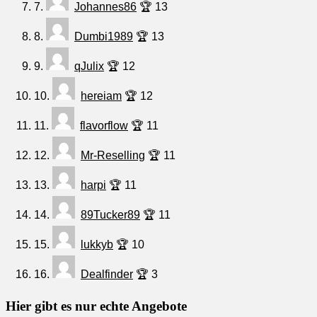
7.
Johannes86
🏆 13
8.
Dumbi1989
🏆 13
9.
qJulix
🏆 12
10.
hereiam
🏆 12
11.
flavorflow
🏆 11
12.
Mr-Reselling
🏆 11
13.
harpi
🏆 11
14.
89Tucker89
🏆 11
15.
lukkyb
🏆 10
16.
Dealfinder
🏆 3
Hier gibt es nur echte Angebote