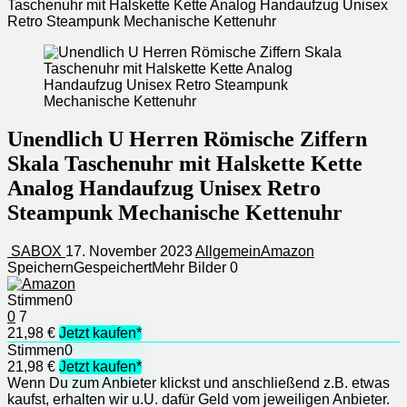
Taschenuhr mit Halskette Kette Analog Handaufzug Unisex
Retro Steampunk Mechanische Kettenuhr
Unendlich U Herren Römische Ziffern
Skala Taschenuhr mit Halskette Kette
Analog Handaufzug Unisex Retro
Steampunk Mechanische Kettenuhr
SABOX
17. November 2023
Allgemein
Amazon
Speichern
Gespeichert
Mehr Bilder
0
Stimmen
0
0
7
21,98 €
Jetzt kaufen*
Stimmen
0
21,98 €
Jetzt kaufen*
Wenn Du zum Anbieter klickst und anschließend z.B. etwas
kaufst, erhalten wir u.U. dafür Geld vom jeweiligen Anbieter.