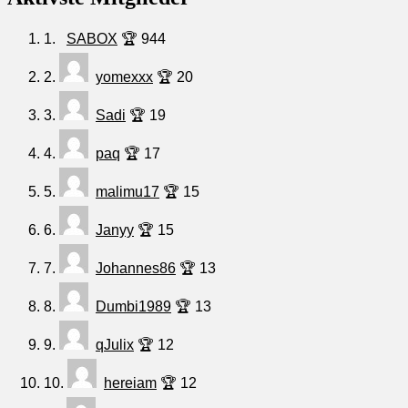
1.
SABOX
🏆 944
2.
yomexxx
🏆 20
3.
Sadi
🏆 19
4.
paq
🏆 17
5.
malimu17
🏆 15
6.
Janyy
🏆 15
7.
Johannes86
🏆 13
8.
Dumbi1989
🏆 13
9.
qJulix
🏆 12
10.
hereiam
🏆 12