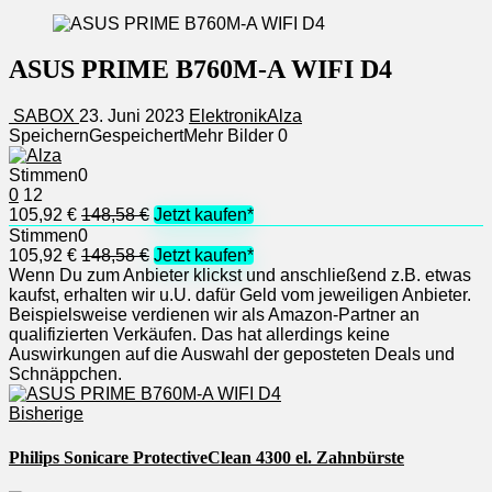
ASUS PRIME B760M-A WIFI D4
SABOX
23. Juni 2023
Elektronik
Alza
Speichern
Gespeichert
Mehr Bilder
0
Stimmen
0
0
12
105,92 €
148,58 €
Jetzt kaufen*
Stimmen
0
105,92 €
148,58 €
Jetzt kaufen*
Wenn Du zum Anbieter klickst und anschließend z.B. etwas
kaufst, erhalten wir u.U. dafür Geld vom jeweiligen Anbieter.
Beispielsweise verdienen wir als Amazon-Partner an
qualifizierten Verkäufen. Das hat allerdings keine
Auswirkungen auf die Auswahl der geposteten Deals und
Schnäppchen.
Bisherige
Philips Sonicare ProtectiveClean 4300 el. Zahnbürste