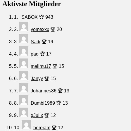
Aktivste Mitglieder
1.
SABOX
🏆 943
2.
yomexxx
🏆 20
3.
Sadi
🏆 19
4.
paq
🏆 17
5.
malimu17
🏆 15
6.
Janyy
🏆 15
7.
Johannes86
🏆 13
8.
Dumbi1989
🏆 13
9.
qJulix
🏆 12
10.
hereiam
🏆 12