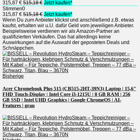
315,87 €
515,18 €
Jetzt kaufen*
Stimmen
0
315,87 €
515,18 €
Jetzt kaufen*
Wenn Du zum Anbieter klickst und anschließend z.B. etwas
kaufst, erhalten wir u.U. dafür Geld vom jeweiligen Anbieter.
Beispielsweise verdienen wir als Amazon-Partner an
qualifizierten Verkäufen. Das hat allerdings keine
Auswirkungen auf die Auswahl der geposteten Deals und
Schnäppchen.
Bisherige
Acer Chromebook Plus 515 (CB515-2HT-39N3) Laptop | 15,6"
FHD Touch-Display | Intel Core i3-1215U | 8 GB RAM | 256
GB SSD | Intel UHD Graphics | Google ChromeOS | AI-
Features | grau