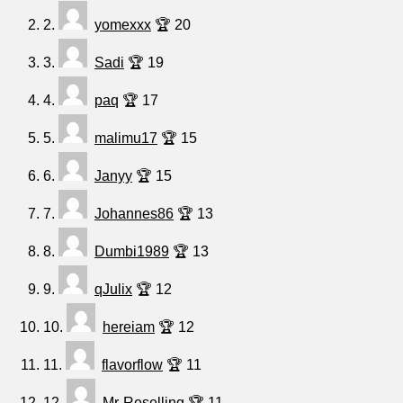
2.
yomexxx
🏆 20
3.
Sadi
🏆 19
4.
paq
🏆 17
5.
malimu17
🏆 15
6.
Janyy
🏆 15
7.
Johannes86
🏆 13
8.
Dumbi1989
🏆 13
9.
qJulix
🏆 12
10.
hereiam
🏆 12
11.
flavorflow
🏆 11
12.
Mr-Reselling
🏆 11