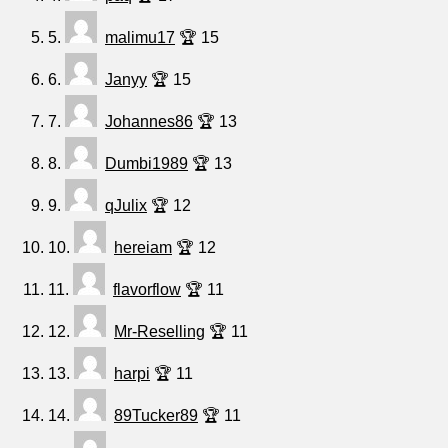
5.
malimu17
🏆 15
6.
Janyy
🏆 15
7.
Johannes86
🏆 13
8.
Dumbi1989
🏆 13
9.
qJulix
🏆 12
10.
hereiam
🏆 12
11.
flavorflow
🏆 11
12.
Mr-Reselling
🏆 11
13.
harpi
🏆 11
14.
89Tucker89
🏆 11