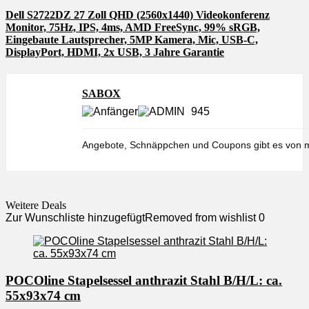
Dell S2722DZ 27 Zoll QHD (2560x1440) Videokonferenz
Monitor, 75Hz, IPS, 4ms, AMD FreeSync, 99% sRGB,
Eingebaute Lautsprecher, 5MP Kamera, Mic, USB-C,
DisplayPort, HDMI, 2x USB, 3 Jahre Garantie
SABOX
945
Angebote, Schnäppchen und Coupons gibt es von m
Weitere Deals
Zur Wunschliste hinzugefügt
Removed from wishlist
0
POCOline Stapelsessel anthrazit Stahl B/H/L: ca.
55x93x74 cm