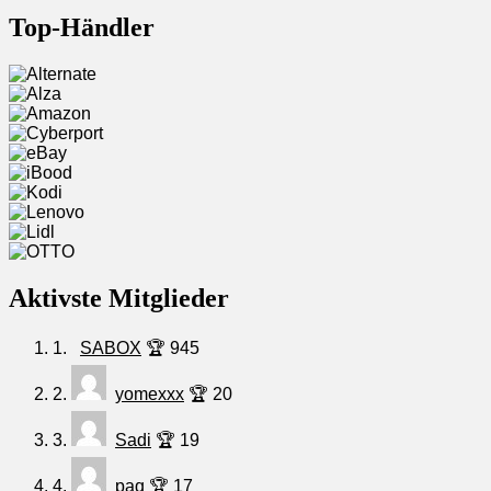
Top-Händler
Aktivste Mitglieder
1.
SABOX
🏆 945
2.
yomexxx
🏆 20
3.
Sadi
🏆 19
4.
paq
🏆 17