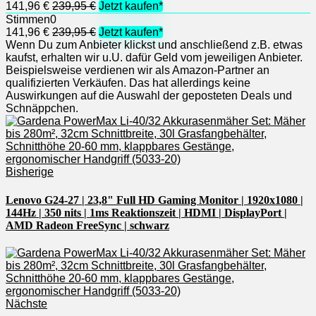
141,96 €
239,95 €
Jetzt kaufen*
Stimmen
0
141,96 €
239,95 €
Jetzt kaufen*
Wenn Du zum Anbieter klickst und anschließend z.B. etwas
kaufst, erhalten wir u.U. dafür Geld vom jeweiligen Anbieter.
Beispielsweise verdienen wir als Amazon-Partner an
qualifizierten Verkäufen. Das hat allerdings keine
Auswirkungen auf die Auswahl der geposteten Deals und
Schnäppchen.
Bisherige
Lenovo G24-27 | 23,8" Full HD Gaming Monitor | 1920x1080 |
144Hz | 350 nits | 1ms Reaktionszeit | HDMI | DisplayPort |
AMD Radeon FreeSync | schwarz
Nächste