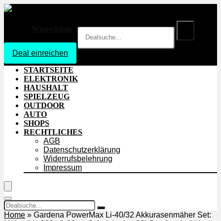
Wunschliste
Deal einreichen
Login
STARTSEITE
ELEKTRONIK
HAUSHALT
SPIELZEUG
OUTDOOR
AUTO
SHOPS
RECHTLICHES
AGB
Datenschutzerklärung
Widerrufsbelehrung
Impressum
Home
»
Gardena PowerMax Li-40/32 Akkurasenmäher Set: