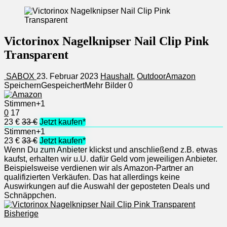
Victorinox Nagelknipser Nail Clip Pink
Transparent
SABOX
23. Februar 2023
Haushalt
,
Outdoor
Amazon
Speichern
Gespeichert
Mehr Bilder
0
Stimmen
+1
0
17
23 €
33 €
Jetzt kaufen*
Stimmen
+1
23 €
33 €
Jetzt kaufen*
Wenn Du zum Anbieter klickst und anschließend z.B. etwas
kaufst, erhalten wir u.U. dafür Geld vom jeweiligen Anbieter.
Beispielsweise verdienen wir als Amazon-Partner an
qualifizierten Verkäufen. Das hat allerdings keine
Auswirkungen auf die Auswahl der geposteten Deals und
Schnäppchen.
Bisherige