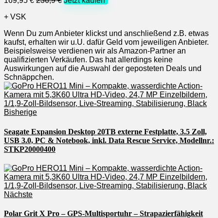
169,95 €
236,9 €
Jetzt kaufen*
+ VSK
Wenn Du zum Anbieter klickst und anschließend z.B. etwas
kaufst, erhalten wir u.U. dafür Geld vom jeweiligen Anbieter.
Beispielsweise verdienen wir als Amazon-Partner an
qualifizierten Verkäufen. Das hat allerdings keine
Auswirkungen auf die Auswahl der geposteten Deals und
Schnäppchen.
Bisherige
Seagate Expansion Desktop 20TB externe Festplatte, 3.5 Zoll,
USB 3.0, PC & Notebook, inkl. Data Rescue Service, Modellnr.:
STKP20000400
Nächste
Polar Grit X Pro – GPS-Multisportuhr – Strapazierfähigkeit