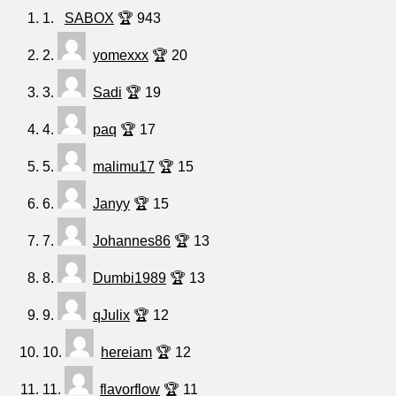
1.
SABOX
🏆 943
2.
yomexxx
🏆 20
3.
Sadi
🏆 19
4.
paq
🏆 17
5.
malimu17
🏆 15
6.
Janyy
🏆 15
7.
Johannes86
🏆 13
8.
Dumbi1989
🏆 13
9.
qJulix
🏆 12
10.
hereiam
🏆 12
11.
flavorflow
🏆 11