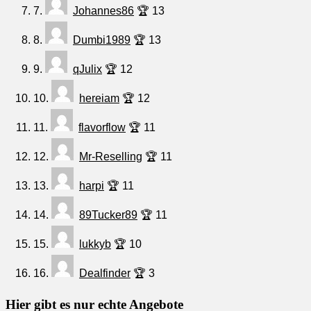
7.
Johannes86
🏆 13
8.
Dumbi1989
🏆 13
9.
qJulix
🏆 12
10.
hereiam
🏆 12
11.
flavorflow
🏆 11
12.
Mr-Reselling
🏆 11
13.
harpi
🏆 11
14.
89Tucker89
🏆 11
15.
lukkyb
🏆 10
16.
Dealfinder
🏆 3
Hier gibt es nur echte Angebote