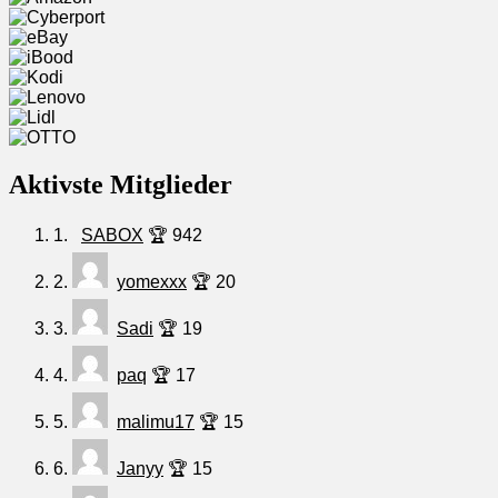
Aktivste Mitglieder
1.
SABOX
🏆 942
2.
yomexxx
🏆 20
3.
Sadi
🏆 19
4.
paq
🏆 17
5.
malimu17
🏆 15
6.
Janyy
🏆 15