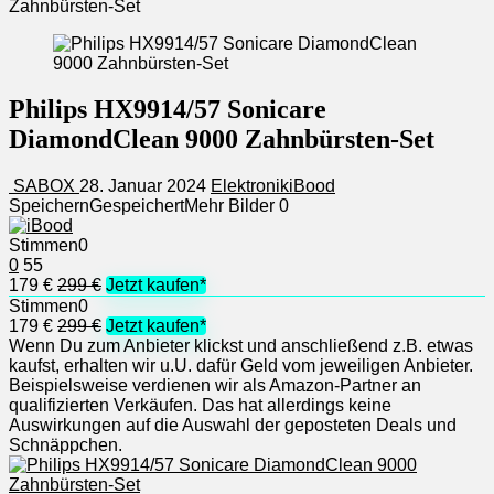
Zahnbürsten-Set
Philips HX9914/57 Sonicare
DiamondClean 9000 Zahnbürsten-Set
SABOX
28. Januar 2024
Elektronik
iBood
Speichern
Gespeichert
Mehr Bilder
0
Stimmen
0
0
55
179 €
299 €
Jetzt kaufen*
Stimmen
0
179 €
299 €
Jetzt kaufen*
Wenn Du zum Anbieter klickst und anschließend z.B. etwas
kaufst, erhalten wir u.U. dafür Geld vom jeweiligen Anbieter.
Beispielsweise verdienen wir als Amazon-Partner an
qualifizierten Verkäufen. Das hat allerdings keine
Auswirkungen auf die Auswahl der geposteten Deals und
Schnäppchen.