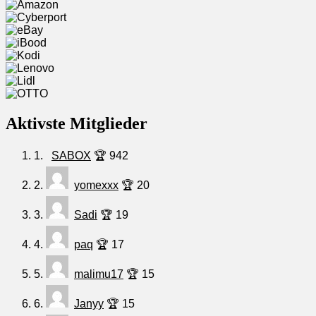
Aktivste Mitglieder
1.
SABOX
🏆 942
2.
yomexxx
🏆 20
3.
Sadi
🏆 19
4.
paq
🏆 17
5.
malimu17
🏆 15
6.
Janyy
🏆 15