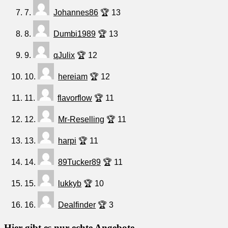
7.
Johannes86
🏆 13
8.
Dumbi1989
🏆 13
9.
qJulix
🏆 12
10.
hereiam
🏆 12
11.
flavorflow
🏆 11
12.
Mr-Reselling
🏆 11
13.
harpi
🏆 11
14.
89Tucker89
🏆 11
15.
lukkyb
🏆 10
16.
Dealfinder
🏆 3
Hier gibt es nur echte Angebote