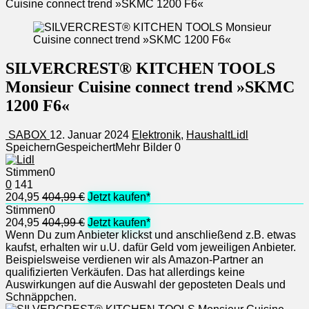
Cuisine connect trend »SKMC 1200 F6«
SILVERCREST® KITCHEN TOOLS
Monsieur Cuisine connect trend »SKMC
1200 F6«
SABOX
12. Januar 2024
Elektronik
,
Haushalt
Lidl
Speichern
Gespeichert
Mehr Bilder
0
Stimmen
0
0
141
204,95
404,99 €
Jetzt kaufen*
Stimmen
0
204,95
404,99 €
Jetzt kaufen*
Wenn Du zum Anbieter klickst und anschließend z.B. etwas
kaufst, erhalten wir u.U. dafür Geld vom jeweiligen Anbieter.
Beispielsweise verdienen wir als Amazon-Partner an
qualifizierten Verkäufen. Das hat allerdings keine
Auswirkungen auf die Auswahl der geposteten Deals und
Schnäppchen.