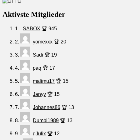
Aktivste Mitglieder
1.
SABOX
🏆 945
2.
yomexxx
🏆 20
3.
Sadi
🏆 19
4.
paq
🏆 17
5.
malimu17
🏆 15
6.
Janyy
🏆 15
7.
Johannes86
🏆 13
8.
Dumbi1989
🏆 13
9.
qJulix
🏆 12