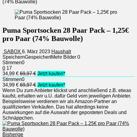
(74% Bauwolle)
Puma Sportsocken 28 Paar Pack – 1,25€
pro Paar (74% Bauwolle)
SABOX
6. März 2023
Haushalt
Speichern
Gespeichert
Mehr Bilder
0
Stimmen
0
0
17
34,99 €
69,97 €
Jetzt kaufen*
Stimmen
0
34,99 €
69,97 €
Jetzt kaufen*
Wenn Du zum Anbieter klickst und anschließend z.B. etwas
kaufst, erhalten wir u.U. dafür Geld vom jeweiligen Anbieter.
Beispielsweise verdienen wir als Amazon-Partner an
qualifizierten Verkäufen. Das hat allerdings keine
Auswirkungen auf die Auswahl der geposteten Deals und
Schnäppchen.
Bisherige