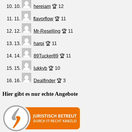
10.
hereiam
🏆 12
11.
flavorflow
🏆 11
12.
Mr-Reselling
🏆 11
13.
harpi
🏆 11
14.
89Tucker89
🏆 11
15.
lukkyb
🏆 10
16.
Dealfinder
🏆 3
Hier gibt es nur echte Angebote