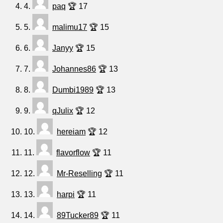
4.
paq
🏆 17
5.
malimu17
🏆 15
6.
Janyy
🏆 15
7.
Johannes86
🏆 13
8.
Dumbi1989
🏆 13
9.
qJulix
🏆 12
10.
hereiam
🏆 12
11.
flavorflow
🏆 11
12.
Mr-Reselling
🏆 11
13.
harpi
🏆 11
14.
89Tucker89
🏆 11