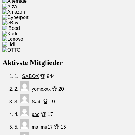
Aktivste Mitglieder
1.
SABOX
🏆 944
2.
yomexxx
🏆 20
3.
Sadi
🏆 19
4.
paq
🏆 17
5.
malimu17
🏆 15