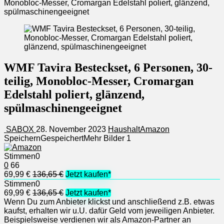
Monobloc-Messer, Cromargan Edelstahl poliert, glänzend,
spülmaschinengeeignet
WMF Tavira Besteckset, 6 Personen, 30-
teilig, Monobloc-Messer, Cromargan
Edelstahl poliert, glänzend,
spülmaschinengeeignet
SABOX
28. November 2023
Haushalt
Amazon
Speichern
Gespeichert
Mehr Bilder
1
Stimmen
0
0
66
69,99 €
136,65 €
Jetzt kaufen*
Stimmen
0
69,99 €
136,65 €
Jetzt kaufen*
Wenn Du zum Anbieter klickst und anschließend z.B. etwas
kaufst, erhalten wir u.U. dafür Geld vom jeweiligen Anbieter.
Beispielsweise verdienen wir als Amazon-Partner an