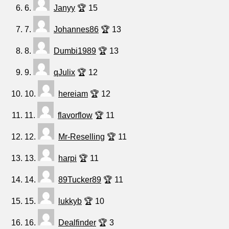
6.
Janyy
🏆 15
7.
Johannes86
🏆 13
8.
Dumbi1989
🏆 13
9.
qJulix
🏆 12
10.
hereiam
🏆 12
11.
flavorflow
🏆 11
12.
Mr-Reselling
🏆 11
13.
harpi
🏆 11
14.
89Tucker89
🏆 11
15.
lukkyb
🏆 10
16.
Dealfinder
🏆 3