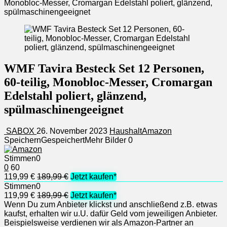
Monobloc-Messer, Cromargan Edelstahl poliert, glänzend,
spülmaschinengeeignet
WMF Tavira Besteck Set 12 Personen,
60-teilig, Monobloc-Messer, Cromargan
Edelstahl poliert, glänzend,
spülmaschinengeeignet
SABOX
26. November 2023
Haushalt
Amazon
Speichern
Gespeichert
Mehr Bilder
0
Stimmen
0
0
60
119,99 €
189,99 €
Jetzt kaufen*
Stimmen
0
119,99 €
189,99 €
Jetzt kaufen*
Wenn Du zum Anbieter klickst und anschließend z.B. etwas
kaufst, erhalten wir u.U. dafür Geld vom jeweiligen Anbieter.
Beispielsweise verdienen wir als Amazon-Partner an