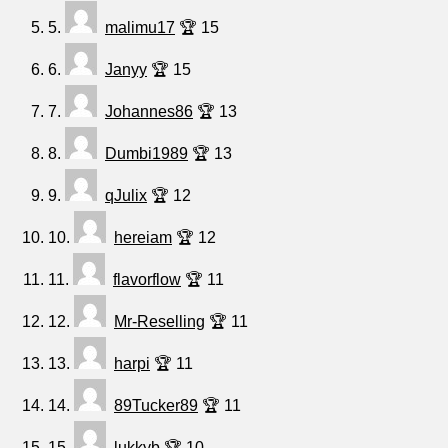
5.
malimu17
🏆 15
6.
Janyy
🏆 15
7.
Johannes86
🏆 13
8.
Dumbi1989
🏆 13
9.
qJulix
🏆 12
10.
hereiam
🏆 12
11.
flavorflow
🏆 11
12.
Mr-Reselling
🏆 11
13.
harpi
🏆 11
14.
89Tucker89
🏆 11
15.
lukkyb
🏆 10